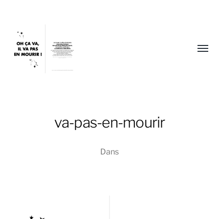
Affic
le
menu
va-pas-en-mourir
Sophie
Dans
Blum