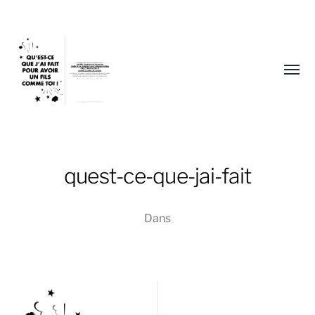
Affic
le
menu
quest-ce-que-jai-fait
Sophie
Dans
Blum