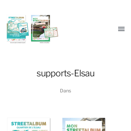
Affic
le
menu
Sophie
supports-Elsau
Blum
Dans