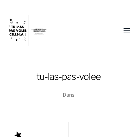
Affic
le
menu
tu-las-pas-volee
Sophie
Dans
Blum