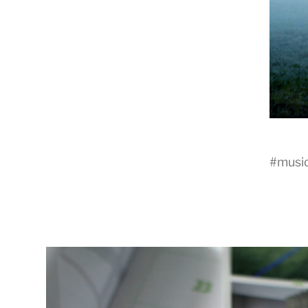
#
musi