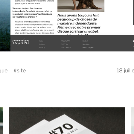
que
#
site
18 juil