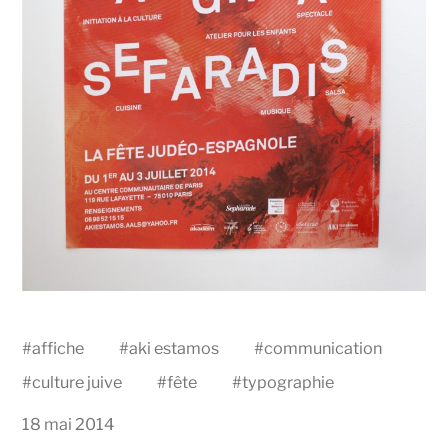
#
affiche
#
aki estamos
#
communication
#
culture juive
#
fête
#
typographie
18 mai 2014